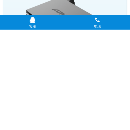
客服
电话
爱美信S系列双向流新风机-超薄机身 极致静音
广东广州爱美信双向流新风机，,广州爱美信双向流新风机,广州爱美信
新风系统