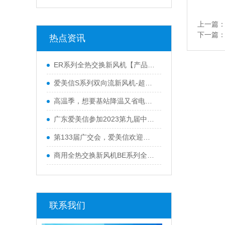
上一篇
下一篇
热点资讯
ER系列全热交换新风机【产品升级】广东爱美信新风厂家
爱美信S系列双向流新风机-超薄机身 极致静音
高温季，想要基站降温又省电？爱美信有妙招！
广东爱美信参加2023第九届中国室内净化高峰论坛
第133届广交会，爱美信欢迎您的莅临
商用全热交换新风机BE系列全面升级，新增风量段6000~8000m³/h 高品质、更实用！
联系我们