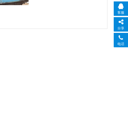
客服
分享
电话